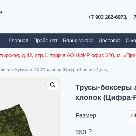
Р
+7 903 282-6973,
+7
Главная
Прайс опт
Бланк заказа
Доставка
О к
тырская, д.42, стр.1, терр-я АО НИИР офис 220, м. «П
ские. Кулирка. 100% хлопок (Цифра-Россия-День)
Трусы-боксеры а
хлопок (Цифра-
Размер
350
₽