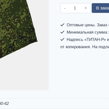
Количество
В зака
товара
Трусы-
Оптовые цены. Заказ 
боксеры
Минимальная сумма з
армейские.
Кулирка.
Надпись «ТИТАН-Р» ил
100%
от копирования. На подл
хлопок
(Цифра-
Россия-
День)
60-62