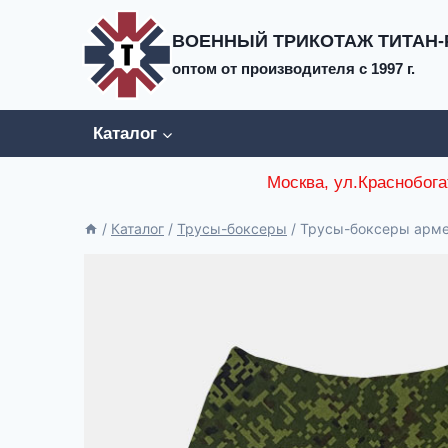
Перейти
к
ВОЕННЫЙ ТРИКОТАЖ ТИТАН-
содержимому
оптом от производителя c 1997 г.
Каталог
Москва, ул.Краснобога
/
Каталог
/
Трусы-боксеры
/
Трусы-боксеры армей