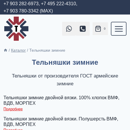
Перейти
+7 903 282-6973,
+7 495 222-4310,
+7 903 780-3342 (MAX)
к
содержимому
0
/
Каталог
/
Тельняшки зимние
Тельняшки зимние
Тельняшки от произовдителя ГОСТ армейские
зимние
Тельняшки зимние двойной вязки. 100% хлопок ВМФ,
ВДВ, МОРПЕХ
Подробнее
Тельняшки зимние двойной вязки. Полушерсть ВМФ,
ВДВ, МОРПЕХ