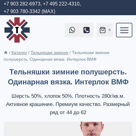
Перейти
+7 903 282-6973,
+7 495 222-4310,
+7 903 780-3342 (MAX)
к
содержимому
0
/
Каталог
/
Тельняшки зимние
/
Тельняшки зимние
полушерсть. Одинарная вязка. Интерлок ВМФ
Тельняшки зимние полушерсть.
Одинарная вязка. Интерлок ВМФ
Шерсть 50%, хлопок 50%. Плотность 280г/кв.м.
Активное крашение. Премиум качество. Размерный
ряд от 44 до 62