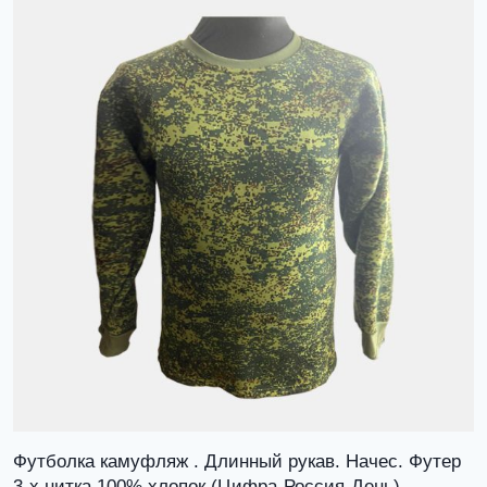
Футболка камуфляж . Длинный рукав. Начес. Футер
3-х нитка 100% хлопок (Цифра-Россия-День)