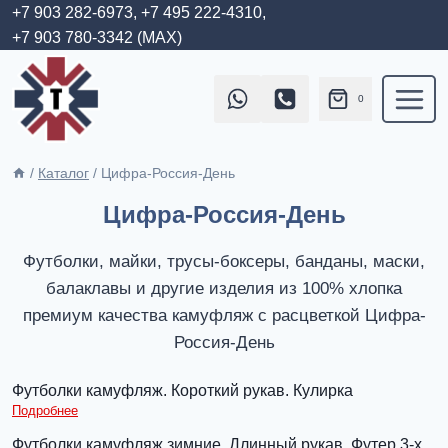
Перейти
+7 903 282-6973,
+7 495 222-4310,
+7 903 780-3342 (MAX)
к
содержимому
0
/
Каталог
/
Цифра-Россия-День
Цифра-Россия-День
Футболки, майки, трусы-боксеры, банданы, маски,
балаклавы и другие изделия из 100% хлопка
премиум качества камуфляж с расцветкой Цифра-
Россия-День
Футболки камуфляж. Короткий рукав. Кулирка
Подробнее
Футболки камуфляж зимние. Длинный рукав. Футер 3-х