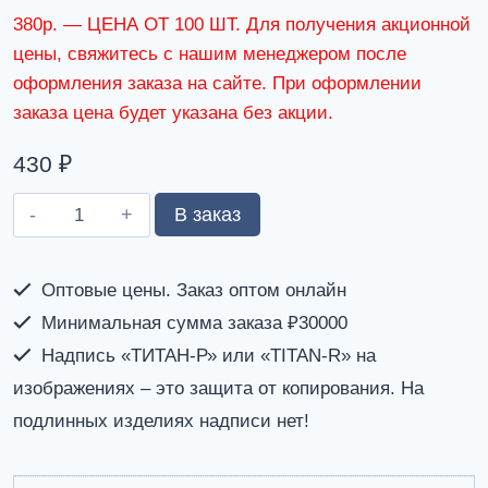
380р. — ЦЕНА ОТ 100 ШТ. Для получения акционной
цены, свяжитесь с нашим менеджером после
оформления заказа на сайте. При оформлении
заказа цена будет указана без акции.
430
₽
Количество
В заказ
товара
Футболка
Оптовые цены. Заказ оптом онлайн
камуфляж.
Минимальная сумма заказа ₽30000
Короткий
рукав.
Надпись «ТИТАН-Р» или «TITAN-R» на
Кулирка
изображениях – это защита от копирования. На
100%
подлинных изделиях надписи нет!
хлопок
(Осока-