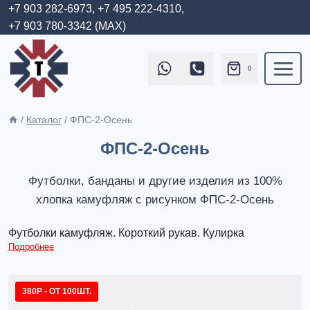
Перейти
+7 903 282-6973,
+7 495 222-4310,
+7 903 780-3342 (MAX)
к
содержимому
0
/
Каталог
/
ФПС-2-Осень
ФПС-2-Осень
Футболки, банданы и другие изделия из 100%
хлопка камуфляж с рисунком ФПС-2-Осень
Футболки камуфляж. Короткий рукав. Кулирка
Подробнее
380Р - ОТ 100ШТ.